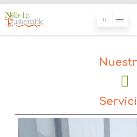
...
Nuest
Servic